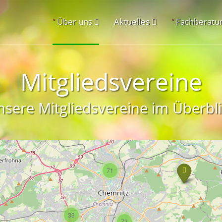
•
•
Über uns
Aktuelles
Fachberatu
Mitgliedsvereine
sere Mitgliedsvereine im Überbli
71
33
73