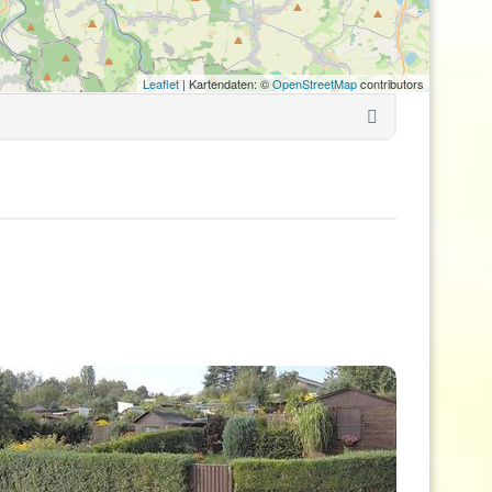
Leaflet
| Kartendaten: ©
OpenStreetMap
contributors