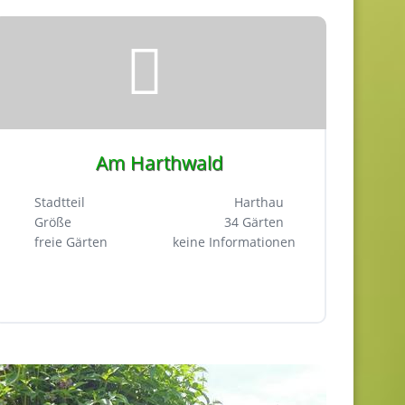
Am Harthwald
Stadtteil
Harthau
Größe
34 Gärten
freie Gärten
keine Informationen