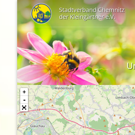
Stadtverband Chemnitz
der Kleingärtner e.V.
Un
+
-