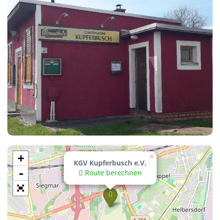
+
×
KGV Kupferbusch e.V.
-
Route berechnen