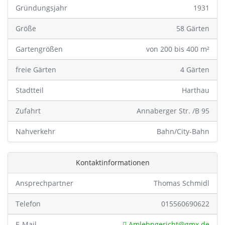
Gründungsjahr
1931
Größe
58 Gärten
Gartengrößen
von 200 bis 400 m²
freie Gärten
4 Gärten
Stadtteil
Harthau
Zufahrt
Annaberger Str. /B 95
Nahverkehr
Bahn/City-Bahn
Kontaktinformationen
Ansprechpartner
Thomas Schmidl
Telefon
015560690622
E-Mail
Amlehngericht@gmx.de