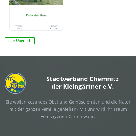
Grün statt Grau
frei ab
sofort
Größe
275 m²
zur Übersicht
Stadtverband Chemnitz
der Kleingärtner e.V.
Sie wollen gesundes Obst und Gemüse ernten und die Natur
mit der ganzen Familie genießen? Mit uns wird Ihr Traum
vom eigenen Garten wahr.