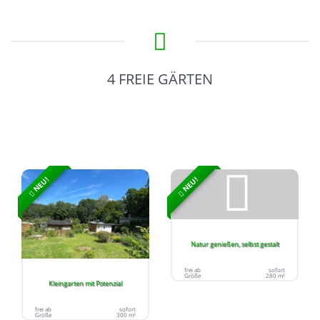
4 FREIE GÄRTEN
NEU!
NEU!
Natur genießen, selbst gestalt
frei ab
sofort
Größe
280 m²
Kleingarten mit Potenzial
frei ab
sofort
Größe
300 m²