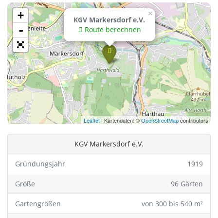
+
×
KGV Markersdorf e.V.
-
Route berechnen
Leaflet
| Kartendaten: ©
OpenStreetMap
contributors
KGV Markersdorf e.V.
Gründungsjahr
1919
Größe
96 Gärten
Gartengrößen
von 300 bis 540 m²