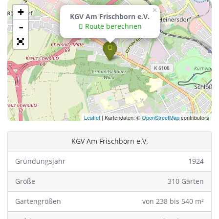
+
×
KGV Am Frischborn e.V.
-
Route berechnen
Leaflet
| Kartendaten: ©
OpenStreetMap
contributors
KGV Am Frischborn e.V.
Gründungsjahr
1924
Größe
310 Gärten
Gartengrößen
von 238 bis 540 m²