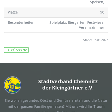
Speisen)
Plätze
90
Besonderheiten
Spielplatz, Biergarten, Festwiese,
Vereinszimmer
Stand: 06.08.2026
zur Übersicht
Stadtverband Chemnitz
der Kleingärtner e.V.
Sie wollen gesundes Obst und Gemüse ernten und die Natur
mit der ganzen Familie genießen? Mit uns wird Ihr Traum