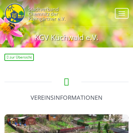
Stadtverband
Chemnitz der
Navig
Kleingärtner e.V.
KGV Küchwald e.V.
zur Übersicht
VEREINSINFORMATIONEN