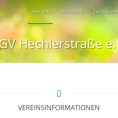
•
•
Über uns
Aktuelles
Fachberatu
GV Hechlerstraße e.
VEREINSINFORMATIONEN