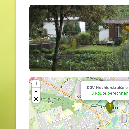
+
KGV Hechlerstraße e.
-
Route berechnen