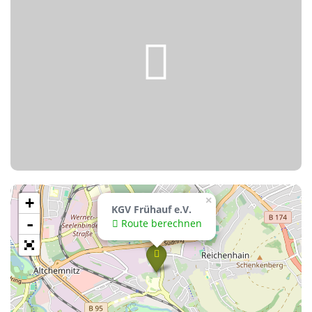
+
×
KGV Frühauf e.V.
-
Route berechnen