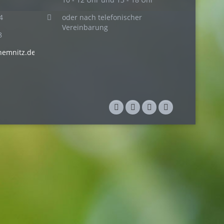
4
oder nach telefonischer
Vereinbarung
8
hemnitz.de