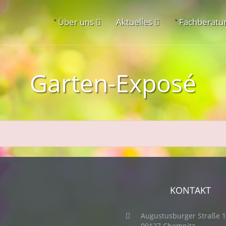
•
•
Über uns
Aktuelles
Fachberatu
Garten-Exposé
KONTAKT
Augustusburger Straße 
09127 Chemnitz