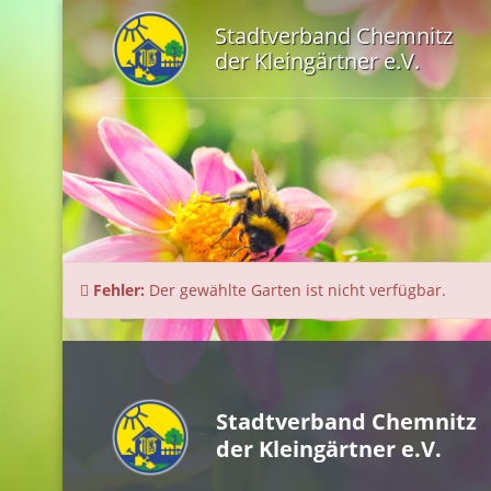
Stadtverband Chemnitz
der Kleingärtner e.V.
Fehler:
Der gewählte Garten ist nicht verfügbar.
Stadtverband Chemnitz
der Kleingärtner e.V.