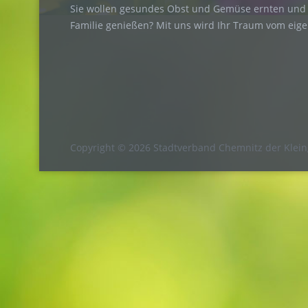
Sie wollen gesundes Obst und Gemüse ernten und 
Familie genießen? Mit uns wird Ihr Traum vom eig
Copyright © 2026 Stadtverband Chemnitz der Klein