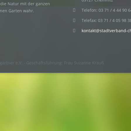
die Natur mit der ganzen
Telefon: 03 71 / 4 44 90 6
enen Garten wahr.
Telefax: 03 71 / 4 05 98 3
kontakt@stadtverband-c
gärtner e.V. - Geschäftsführung: Frau Suzanne Krauß