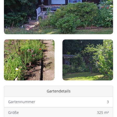
Gartendetails
Gartennummer
3
Größe
325 m²