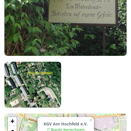
+
×
KGV Am Hochfeld e.V.
-
Route berechnen