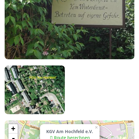
+
×
KGV Am Hochfeld e.V.
-
Route berechnen