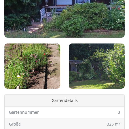
Gartendetails
Gartennummer
3
Größe
325 m²